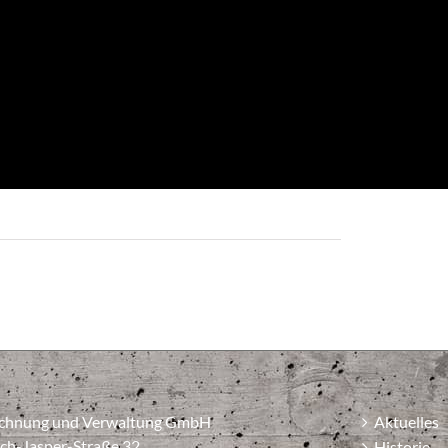
chnung und Verwaltung GmbH
Aktuelles
ich-Jasper-Straße 32
Historie