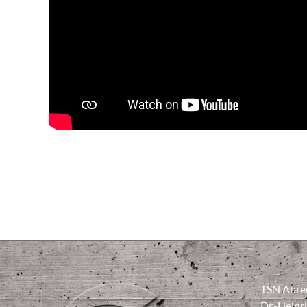
TSN Abre
Dr.-Heinr