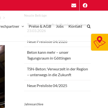
Neuste Beiträge
t
Temporäre Kraftstoffumlage ab dem
rechpartner
Preise & AGB
Jobs
Kontakt
23.03.2026
Neue Preisliste 04/2026
Togg
Slidi
Beton kann mehr – unser
Bar
Tagungsraum in Göttingen
Area
TSN-Beton: Verwurzelt in der Region
– unterwegs in die Zukunft
Neue Preisliste 04/2025
Jahresarchive