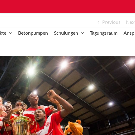
Previous
Nex
kte
Betonpumpen
Schulungen
Tagungsraum
Ansp