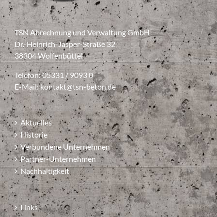
TSN Abrechnung und Verwaltung GmbH
Dr.-Heinrich-Jasper-Straße 32
38304 Wolfenbüttel
Telefon: 05331 / 9093 0
E-Mail:
kontakt@tsn-beton.de
Aktuelles
Historie
Verbundene Unternehmen
Partner-Unternehmen
Nachhaltigkeit
Links